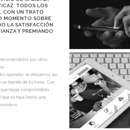
FICAZ
TODOS LOS
, CON UN TRATO
DO MOMENTO SOBRE
O LA SATISFACCIÓN
IANZA Y PREMIANDO
n recomendados por otros
mo.
otro operador, le ofrecemos las
 un trámite de 24 horas. Con
er que hayas comprometido
 al que se haya hecho una
 nosotros.